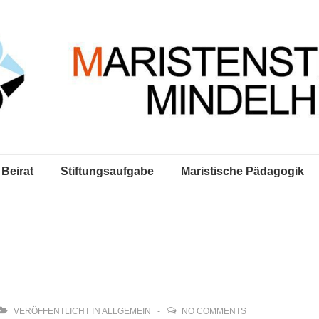
Beirat
Stiftungsaufgabe
Maristische Pädagogik
VERÖFFENTLICHT IN
ALLGEMEIN
NO COMMENTS