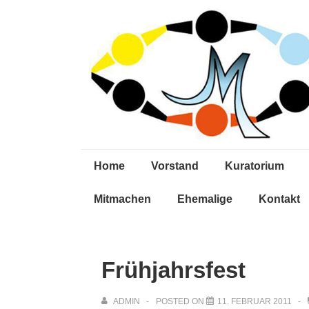
↓
Zum
Inhalt
Main
Home
Vorstand
Kuratorium
Navigation
Mitmachen
Ehemalige
Kontakt
Frühjahrsfest
ADMIN
POSTED ON
11. FEBRUAR 2011