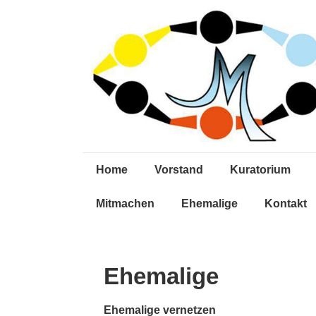
↓
Zum
Inhalt
Main
Home
Vorstand
Kuratorium
Navigation
Mitmachen
Ehemalige
Kontakt
Ehemalige
Ehemalige vernetzen