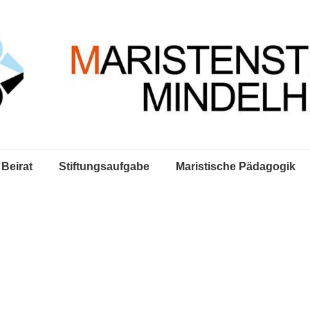
Beirat
Stiftungsaufgabe
Maristische Pädagogik