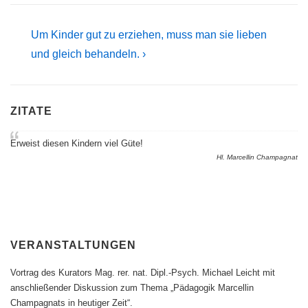
Beitragsnavigation
Next
Um Kinder gut zu erziehen, muss man sie lieben
Post
und gleich behandeln. ›
is
ZITATE
Erweist diesen Kindern viel Güte!
Hl. Marcellin Champagnat
VERANSTALTUNGEN
Vortrag des Kurators Mag. rer. nat. Dipl.-Psych. Michael Leicht mit
anschließender Diskussion zum Thema „Pädagogik Marcellin
Champagnats in heutiger Zeit“.