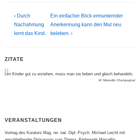
Beitragsnavigation
Previous
Next
‹ Durch
Ein einfacher Blick ermunternder
Post
Post
Nachahmung
Anerkennung kann den Mut neu
is
is
lernt das Kind.
beleben. ›
ZITATE
Um Kinder gut zu erziehen, muss man sie lieben und gleich behandeln.
Hl. Marcellin Champagnat
VERANSTALTUNGEN
Vortrag des Kurators Mag. rer. nat. Dipl.-Psych. Michael Leicht mit
anschließender Diskussion zum Thema „Pädagogik Marcellin